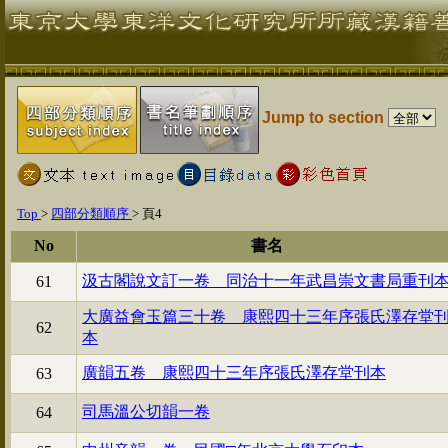
Jump to section
Top
>
四部分類順序
>
頁4
No
書名
汲古閣說文訂一卷 同治十一年武昌崇文書局重刊
61
大廣益會玉篇三十卷 康熙四十三年序張氏澤存堂
62
本
廣韻五卷 康熙四十三年序張氏澤存堂刊本
63
司馬溫公切韻一卷
64