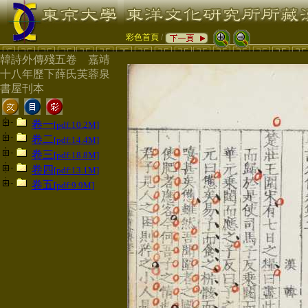
彩色首頁
/
韓詩外傳殘五卷 嘉靖
十八年歷下薛氏芙蓉泉
書屋刊本
卷一
[pdf:10.2M]
卷二
[pdf:14.4M]
卷三
[pdf:18.8M]
卷四
[pdf:13.1M]
卷五
[pdf:9.9M]