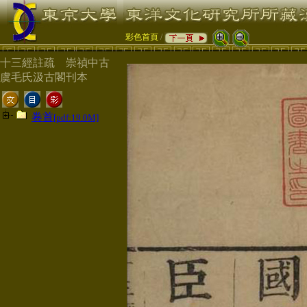
彩色首頁
/
十三經註疏 崇禎中古
虞毛氏汲古閣刊本
卷首
[pdf:19.0M]