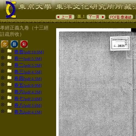
/
面_1
/
/
孝經正義九卷（十三經
註疏所收）
卷首
[pdf:10.0M]
卷一
[pdf:5.3M]
卷二
[pdf:5.2M]
卷三
[pdf:4.5M]
卷四
[pdf:4.3M]
卷五
[pdf:6.9M]
卷六
[pdf:4.2M]
卷七
[pdf:3.6M]
卷八
[pdf:3.6M]
卷九
[pdf:4.1M]