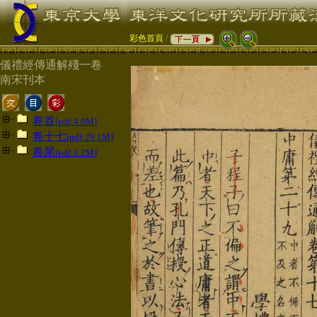
彩色首頁
/
儀禮經傳通解殘一卷
南宋刊本
卷首
[pdf:4.0M]
卷十七
[pdf:29.1M]
卷尾
[pdf:3.2M]