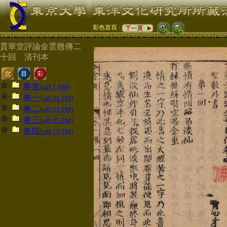
彩色首頁
/
貫華堂評論金雲翹傳二
十回 清刊本
卷首
[pdf:1.9M]
卷一
[pdf:21.7M]
卷二
[pdf:21.9M]
卷三
[pdf:21.9M]
卷四
[pdf:19.5M]